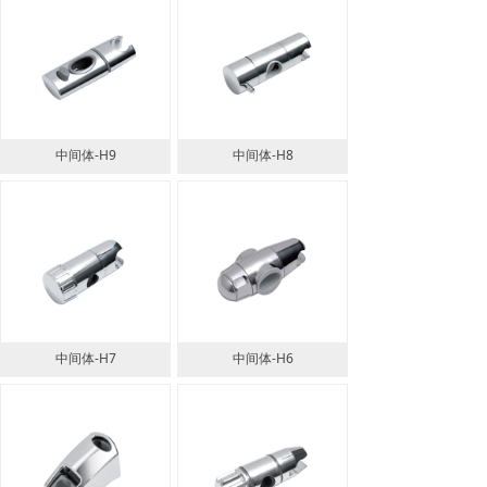
中间体-H9
中间体-H8
中间体-H7
中间体-H6